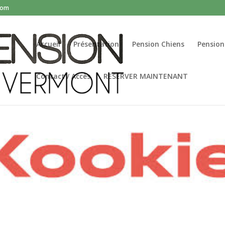
com
Accueil
Présentation
Pension Chiens
Pension
Contact / Accès
RESERVER MAINTENANT