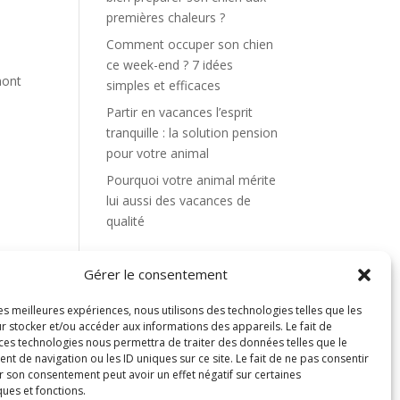
premières chaleurs ?
Comment occuper son chien
ce week-end ? 7 idées
mont
simples et efficaces
Partir en vacances l’esprit
tranquille : la solution pension
pour votre animal
Pourquoi votre animal mérite
lui aussi des vacances de
qualité
Commentaires
Gérer le consentement
récents
les meilleures expériences, nous utilisons des technologies telles que les
r stocker et/ou accéder aux informations des appareils. Le fait de
Aucun commentaire à
 ces technologies nous permettra de traiter des données telles que le
afficher.
 de navigation ou les ID uniques sur ce site. Le fait de ne pas consentir
r son consentement peut avoir un effet négatif sur certaines
ques et fonctions.