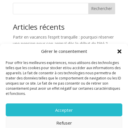
Rechercher
Articles récents
Partir en vacances l’esprit tranquille : pourquoi réserver
une pension pour son animal dès le début de l’été ?
Gérer le consentement
Début de l’été : comment bien préparer son chien aux
premières chaleurs ?
Pour offrir les meilleures expériences, nous utilisons des technologies
Comment occuper son chien ce week-end ? 7 idées
telles que les cookies pour stocker et/ou accéder aux informations des
appareils. Le fait de consentir à ces technologies nous permettra de
simples et efficaces
traiter des données telles que le comportement de navigation ou les ID
Partir en vacances l’esprit tranquille : la solution
uniques sur ce site. Le fait de ne pas consentir ou de retirer son
consentement peut avoir un effet négatif sur certaines caractéristiques
pension pour votre animal
et fonctions.
Pourquoi votre animal mérite lui aussi des vacances de
qualité
Accepter
Commentaires récents
Refuser